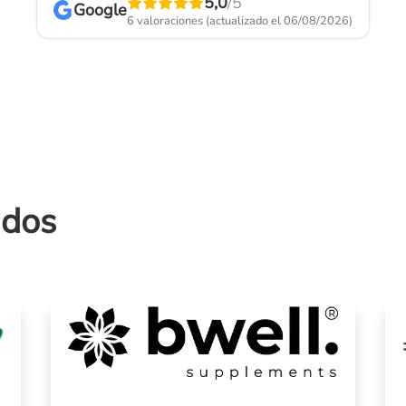
5,0
/5
Google
6 valoraciones
(actualizado el 06/08/2026)
ados