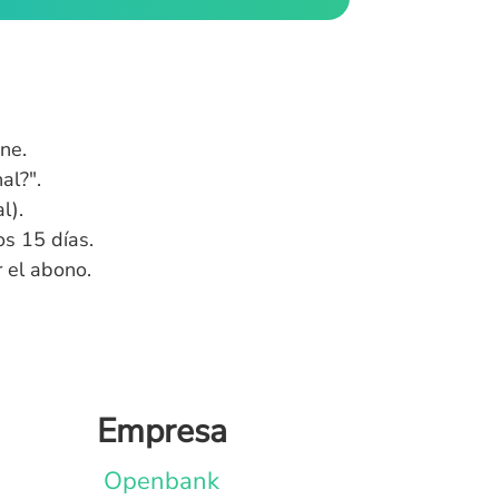
ne.
al?".
l).
s 15 días.
 el abono.
Empresa
Openbank