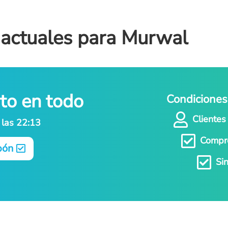
 actuales para Murwal
to en todo
Condiciones 

Clientes
a las 22:13

Compro
pón

Si